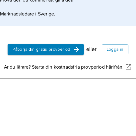
Prova det, du kommer att gilla det!
Marknadsledare i Sverige.
eller
Påbörja din gratis provperiod
Logga in
Är du lärare? Starta din kostnadsfria provperiod härifrån.