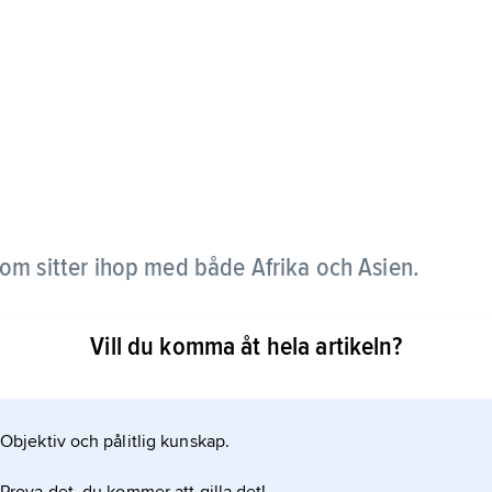
som sitter ihop med både Afrika och Asien.
el och Jordanien. Suezkanalen skiljer den från
Vill du komma åt hela artikeln?
Objektiv och pålitlig kunskap.