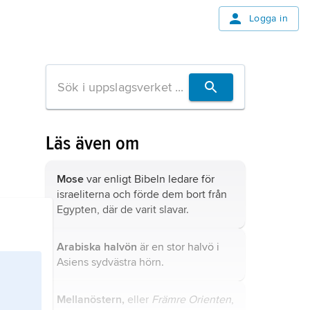
Logga in
Läs även om
Mose
var enligt Bibeln ledare för
israeliterna och förde dem bort från
Egypten, där de varit slavar.
Arabiska halvön
är en stor halvö i
Asiens sydvästra hörn.
Mellanöstern,
eller
Främre Orienten
,