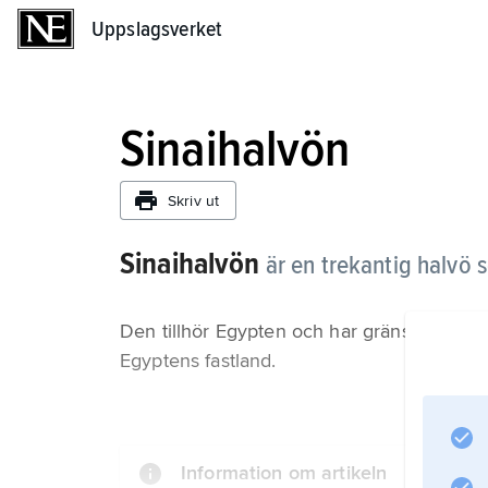
Uppslagsverket
Uppslagsverket
Sinaihalvön
Skriv ut
Sinaihalvön
är en trekantig halvö 
Den tillhör Egypten och har gräns mot Isra
Egyptens fastland.
Information om artikeln