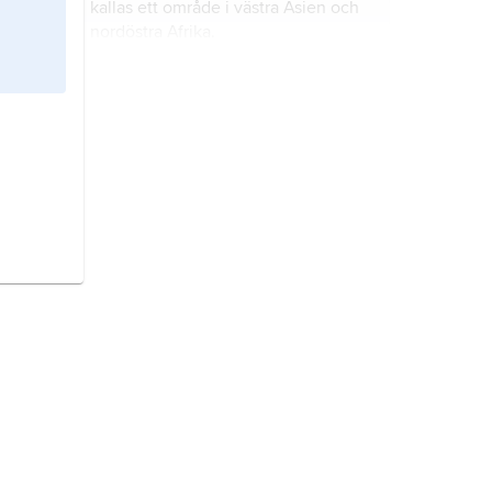
kallas ett område i västra Asien och
nordöstra Afrika.
Egypten
är ett land i Afrika.