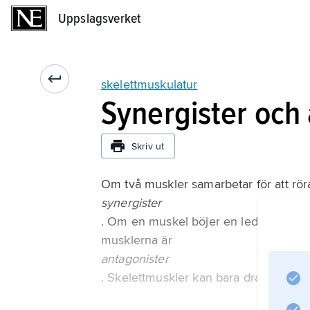
Uppslagsverket
Uppslagsverket
skelettmuskulatur
Synergister och
Skriv ut
Om två muskler samarbetar för att rör
synergister
. Om en muskel böjer en led och en 
musklerna är
antagonister
. Skelettmuskler kan bara dra ihop sig 