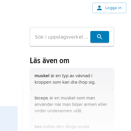
Logga in
Läs även om
muskel
är en typ av vävnad i
kroppen som kan dra ihop sig.
biceps
är en muskel som man
använder när man böjer armen eller
vrider underarmen utåt.
ben
kallas den långa smala