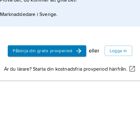
Prova det, du kommer att gilla det!
Marknadsledare i Sverige.
eller
Påbörja din gratis provperiod
Logga in
Är du lärare? Starta din kostnadsfria provperiod härifrån.