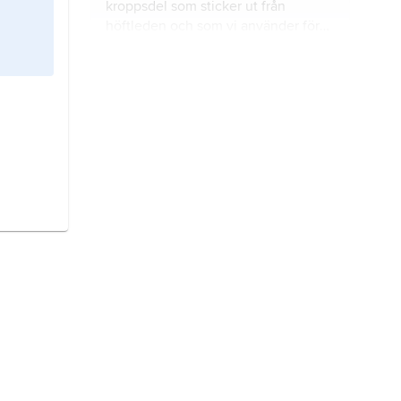
kroppsdel som sticker ut från
höftleden och som vi använder för
att gå och springa med.
skelett
är benen inne i kroppen.
arm
kallas den långa smala
kroppsdel som sticker ut från axeln.
led
är en böjbar länk mellan två eller
fler skelettben i kroppen.