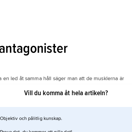
 antagonister
a en led åt samma håll säger man att de musklerna är
Vill du komma åt hela artikeln?
annan muskel sträcker samma led säger man att de
och bli korta.
Objektiv och pålitlig kunskap.