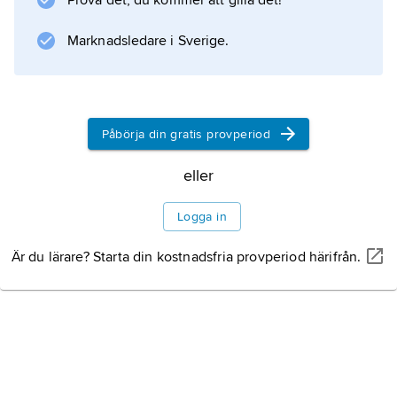
Prova det, du kommer att gilla det!
både män och kvinnor.
Marknadsledare i Sverige.
Information om artikeln
Påbörja din gratis provperiod
eller
Logga in
Är du lärare? Starta din kostnadsfria provperiod härifrån.