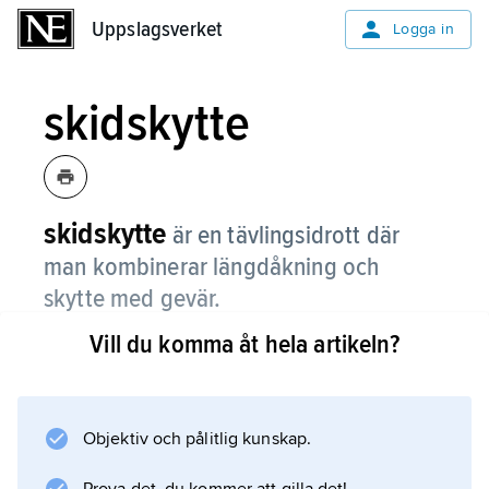
Uppslagsverket
Uppslagsverket
Logga in
skidskytte
skidskytte
är en tävlingsidrott där
man kombinerar längdåkning och
skytte med gevär.
Vill du komma åt hela artikeln?
De tävlande åker en sträcka på skidor med
geväret på ryggen och stannar vid några
skjutstationer utmed banan. Där ska de träffa
med fem skott. Det gäller att både åka fort
Objektiv och pålitlig kunskap.
och att skjuta säkert. Skidskytte utövas av