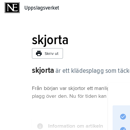
Uppslagsverket
Uppslagsverket
skjorta
Skriv ut
skjorta
är ett klädesplagg som täc
Från början var skjortor ett manligt unde
plagg över den. Nu för tiden kan även kvin
Information om artikeln