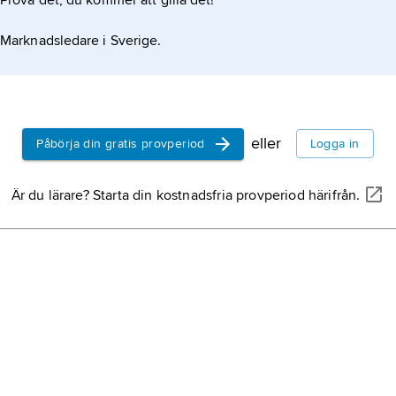
Prova det, du kommer att gilla det!
Marknadsledare i Sverige.
eller
Påbörja din gratis provperiod
Logga in
Är du lärare? Starta din kostnadsfria provperiod härifrån.