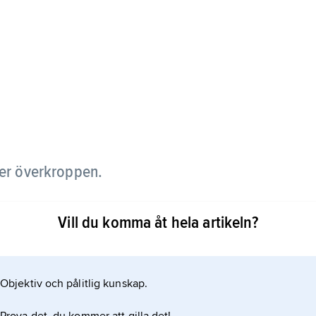
ker överkroppen.
rplagg, men numera behöver man inte ha andra
Vill du komma åt hela artikeln?
nor bära skjorta.
Objektiv och pålitlig kunskap.