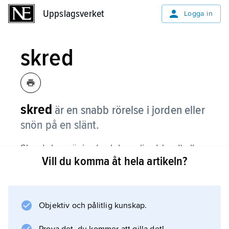
Uppslagsverket
Uppslagsverket
Logga in
skred
skred
är en snabb rörelse i jorden eller
snön på en slänt.
Skred sker när jord och berg (jordskred) eller
Vill du komma åt hela artikeln?
snö (lavin) lossnar och glider längs
sluttningen. Om massan faller fritt i luften
kallas det ras.
Objektiv och pålitlig kunskap.