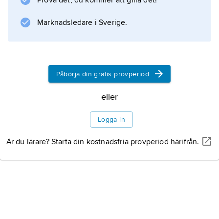
Prova det, du kommer att gilla det!
Information om artikeln
Marknadsledare i Sverige.
Påbörja din gratis provperiod
eller
Logga in
Är du lärare? Starta din kostnadsfria provperiod härifrån.