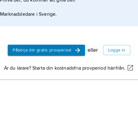
Prova det, du kommer att gilla det!
Marknadsledare i Sverige.
eller
Påbörja din gratis provperiod
Logga in
Är du lärare? Starta din kostnadsfria provperiod härifrån.