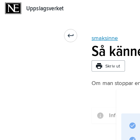
Uppslagsverket
Uppslagsverket
smaksinne
Så känn
Skriv ut
Om man stoppar en 
Information 