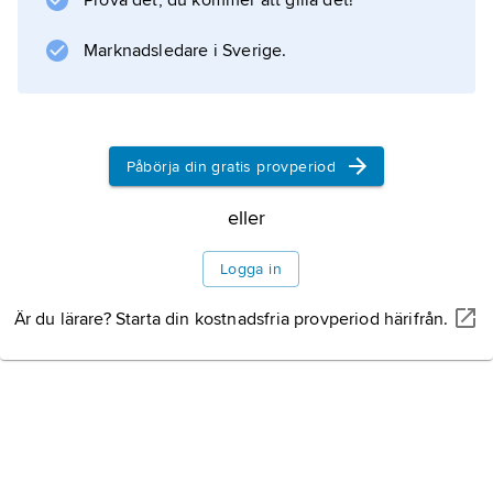
Prova det, du kommer att gilla det!
Information om artikeln
Marknadsledare i Sverige.
Påbörja din gratis provperiod
eller
Logga in
Är du lärare? Starta din kostnadsfria provperiod härifrån.