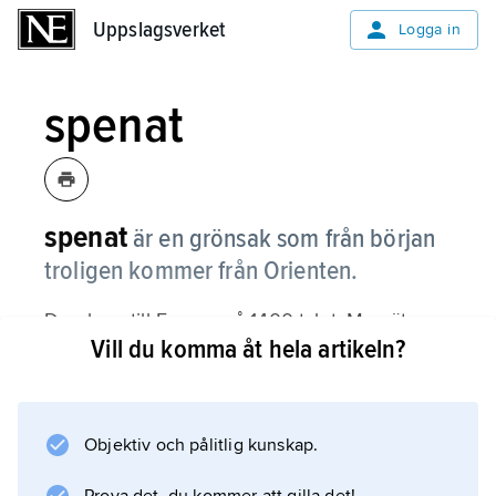
Uppslagsverket
Uppslagsverket
Logga in
spenat
spenat
är en grönsak som från början
troligen kommer från Orienten.
Den kom till Europa på 1400-talet. Man äter
Vill du komma åt hela artikeln?
de mjuka, saftiga bladen, som är rika på A-
och C-vitamin. Spenat innehåller mer järn än
andra liknande växter, till exempel sallat.
Objektiv och pålitlig kunskap.