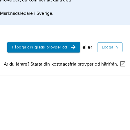
Prova det, du kommer att gilla det!
ssätt
grönfink
är en fågel.
Marknadsledare i Sverige.
fiskmås
är en fågel.
knölsvan
är en fågel.
eller
Påbörja din gratis provperiod
Logga in
skata
är en fågel.
ation om artikeln
Är du lärare? Starta din kostnadsfria provperiod härifrån.
koltrast
är en fågel.