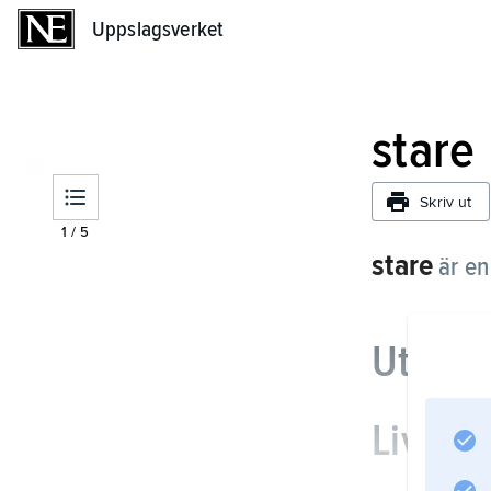
Uppslagsverket
Uppslagsverket
stare
Skriv ut
1
/
5
stare
är en
Utsee
Livsmil