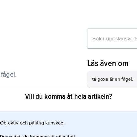
Läs även om
 fågel.
talgoxe
är en fågel.
Vill du komma åt hela artikeln?
grönsiska
är en fågel
nde
taltrast
är en fågel.
jö
Objektiv och pålitlig kunskap.
lövsångare
är en fåg