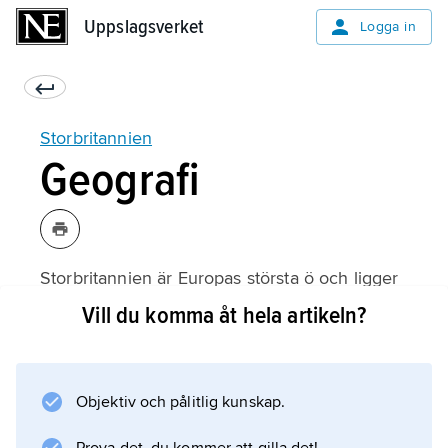
Uppslagsverket
Uppslagsverket
Logga in
Storbritannien
Geografi
Storbritannien är Europas största ö och ligger
väster om Europas fastland. Sundet mellan
Vill du komma åt hela artikeln?
Storbritannien och Frankrike kallas Engelska
kanalen. Havet i öster om Storbritannien, fram
till Danmark och Sverige kallas Nordsjön. På
Objektiv och pålitlig kunskap.
den södra delen av Storbritannien består
naturen främst av ett öppet park- och