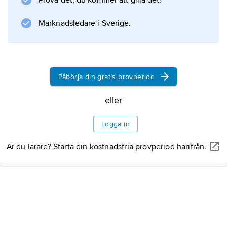
Prova det, du kommer att gilla det!
jordbrukslandskap med böljande kullar.
Skottland
Marknadsledare i Sverige.
Information om artikeln
Påbörja din gratis provperiod
eller
Logga in
Är du lärare? Starta din kostnadsfria provperiod härifrån.