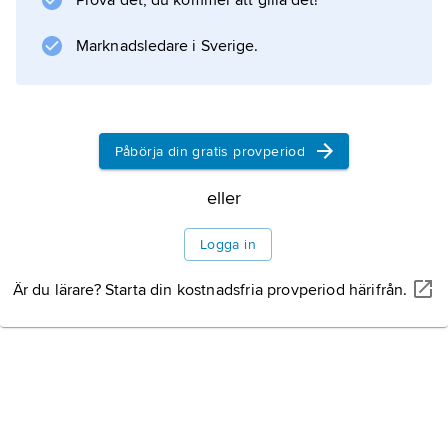
Prova det, du kommer att gilla det!
energi av olika slag. I stället har serviceyrken
och turism blivit allt viktigare
Marknadsledare i Sverige.
Information om artikeln
Påbörja din gratis provperiod
eller
Logga in
Är du lärare? Starta din kostnadsfria provperiod härifrån.