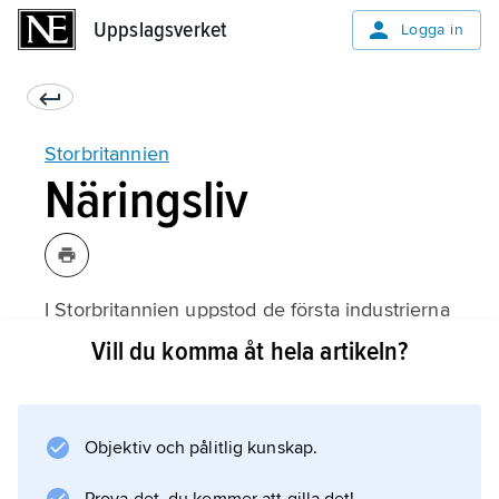
Uppslagsverket
Uppslagsverket
Logga in
Storbritannien
Näringsliv
I Storbritannien uppstod de första industrierna
i slutet av 1700-talet och flera stora
Vill du komma åt hela artikeln?
industristäder, som Birmingham och
Manchester, skapades. Industrin i landet är
inte längre lika viktig som tidigare.
Objektiv och pålitlig kunskap.
Storbritannien producerar mycket olja och
gas. Mycket av landets industri handlar om