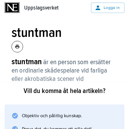
Uppslagsverket
Uppslagsverket
Logga in
stuntman
stuntman
är en person som ersätter
en ordinarie skådespelare vid farliga
eller akrobatiska scener vid
inspelningen av en film.
Vill du komma åt hela artikeln?
Det är vanligt att använda stuntmän vid till
exempel slagsmål, fall, hopp, ridning och
bilkörning. På 1920-talet satte flera stjärnor en
Objektiv och pålitlig kunskap.
ära i att arbeta utan ersättare, till exempel