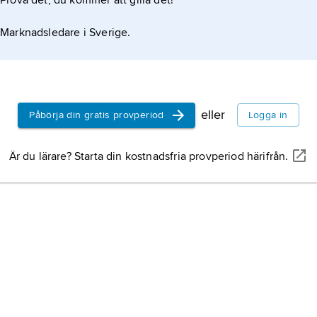
Prova det, du kommer att gilla det!
Marknadsledare i Sverige.
eller
Påbörja din gratis provperiod
Logga in
Är du lärare? Starta din kostnadsfria provperiod härifrån.