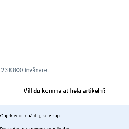
r 238 800 invånare.
det. I Sucre finns Bolivias högsta domstol, men
Vill du komma åt hela artikeln?
yndigheter har kontor i La Paz. Många av
ade, ofta byggda i spansk stil och målade i vitt.
Objektiv och pålitlig kunskap.