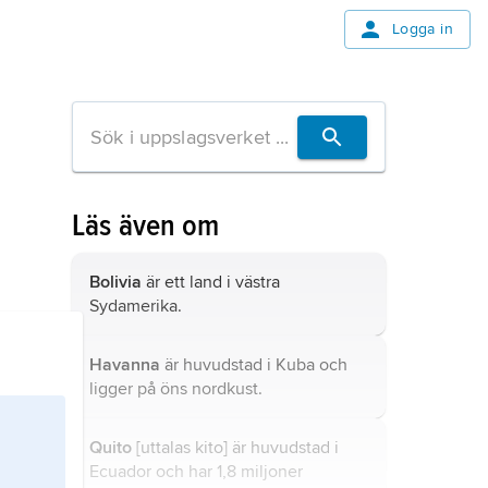
Logga in
Läs även om
Bolivia
är ett land i västra
Sydamerika.
Havanna
är huvudstad i Kuba och
ligger på öns nordkust.
Quito
[uttalas kito] är huvudstad i
Ecuador och har 1,8 miljoner