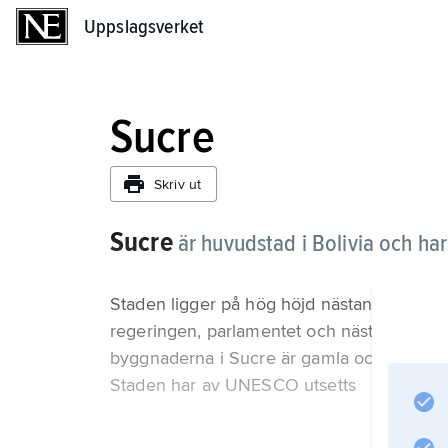
Uppslagsverket
Uppslagsverket
Sucre
Skriv ut
Sucre
är huvudstad i Bolivia och ha
Staden ligger på hög höjd nästan mitt i lan
regeringen, parlamentet och nästan alla m
byggnaderna i Sucre är gamla och väl bevar
Staden har av UNESCO utsetts