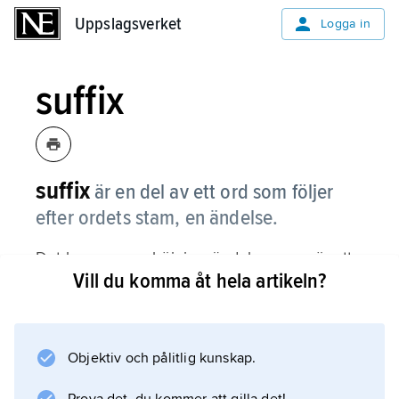
Uppslagsverket
Uppslagsverket
Logga in
suffix
suffix
är en del av ett ord som följer
efter ordets stam, en ändelse.
Det kan vara en böjningsändelse som gör att
Vill du komma åt hela artikeln?
till exempel ordet
sand
får bestämd form: sand-
en
Objektiv och pålitlig kunskap.
. Men det kan också vara en