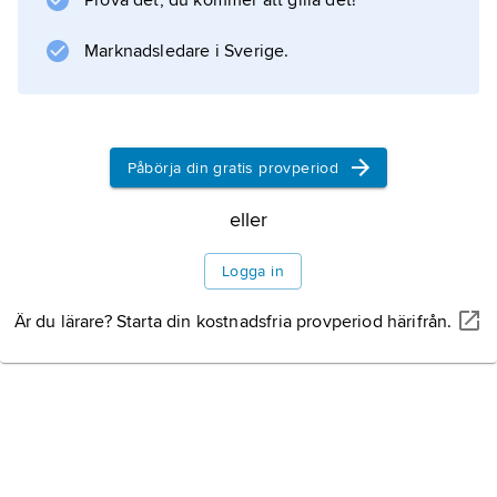
Prova det, du kommer att gilla det!
avledningsändelse som kan göra till exempel
ett substantiv,
Marknadsledare i Sverige.
sand
, till adjektiv, sand-
ig
, som betyder ’med sand på sig’.
Påbörja din gratis provperiod
eller
Information om artikeln
Logga in
Är du lärare? Starta din kostnadsfria provperiod härifrån.