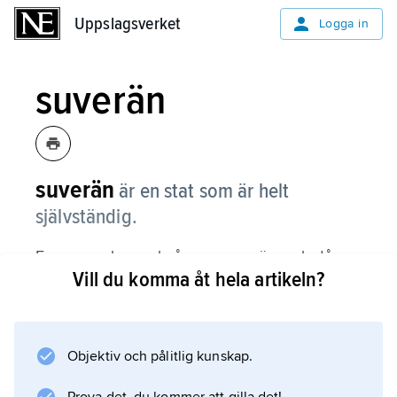
Uppslagsverket
Uppslagsverket
Logga in
suverän
suverän
är en stat som är helt
självständig.
En person kan också vara suverän, och då
Vill du komma åt hela artikeln?
betyder det att personen är överlägsen de
flesta andra. Så anser till exempel många att
Zlatan Ibrahimović är en suverän
fotbollsspelare.
Objektiv och pålitlig kunskap.