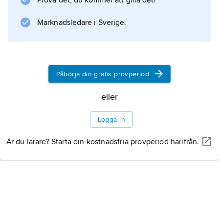
Prova det, du kommer att gilla det!
Marknadsledare i Sverige.
Information om artikeln
Påbörja din gratis provperiod
eller
Logga in
Är du lärare? Starta din kostnadsfria provperiod härifrån.