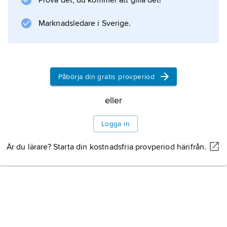
Prova det, du kommer att gilla det!
Information om artikeln
Marknadsledare i Sverige.
Påbörja din gratis provperiod
eller
Logga in
Är du lärare? Starta din kostnadsfria provperiod härifrån.