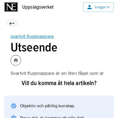
Uppslagsverket
Uppslagsverket
Logga in
svartvit flugsnappare
Utseende
Svartvit flugsnappare är en liten fågel som är
12–13 centimeter lång. Hanen är svart och vit
Vill du komma åt hela artikeln?
medan honan är brun och vit. Hanen har en
vit fläck i pannan.
Objektiv och pålitlig kunskap.