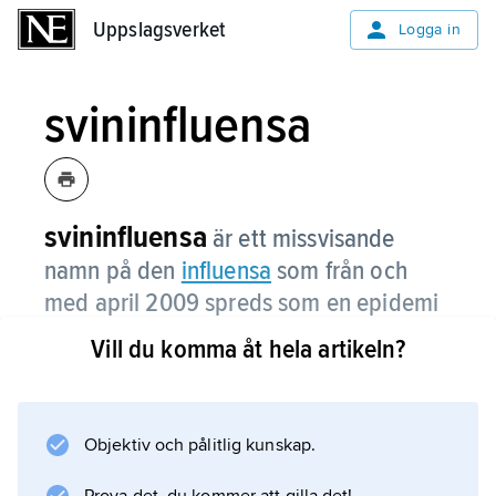
Uppslagsverket
Uppslagsverket
Logga in
svininfluensa
svininfluensa
är ett missvisande
namn på den
influensa
som från och
med april 2009 spreds som en epidemi
hos människa.
Vill du komma åt hela artikeln?
Influensan spreds från Mexiko till Nordamerika
och därefter vidare till samtliga världsdelar, så
att den blev till en
Objektiv och pålitlig kunskap.
pandemi