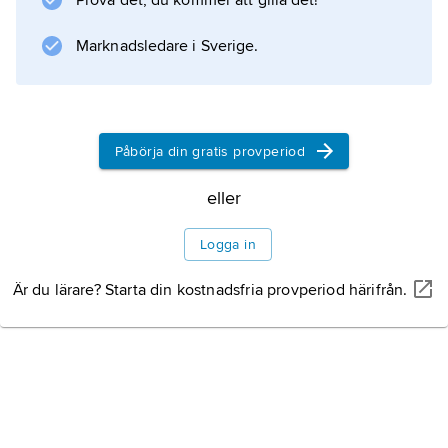
Prova det, du kommer att gilla det!
.
Marknadsledare i Sverige.
Information om artikeln
Påbörja din gratis provperiod
eller
Logga in
Är du lärare? Starta din kostnadsfria provperiod härifrån.