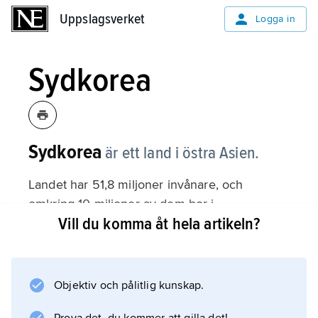
Uppslagsverket
Uppslagsverket
Logga in
Sydkorea
Sydkorea
är ett land i östra Asien.
Landet har 51,8 miljoner invånare, och
omkring 10 miljoner av dem bor i
Vill du komma åt hela artikeln?
huvudstaden Seoul (se Landsfakta).
Inledning
Objektiv och pålitlig kunskap.
Befolkning