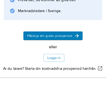
Prova det, du kommer att gilla det!
Marknadsledare i Sverige.
Politik
Kultur
Påbörja din gratis provperiod
Historia
eller
Logga in
Är du lärare? Starta din kostnadsfria provperiod härifrån.
Information om artikeln