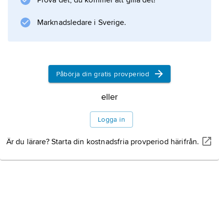
Prova det, du kommer att gilla det!
mykorrhiza
, där en svamp växer ihop med roten eller
Marknadsledare i Sverige.
stammen på en växt. Om bara den ena parten
har nytta
Påbörja din gratis provperiod
Information om artikeln
eller
Logga in
Är du lärare? Starta din kostnadsfria provperiod härifrån.