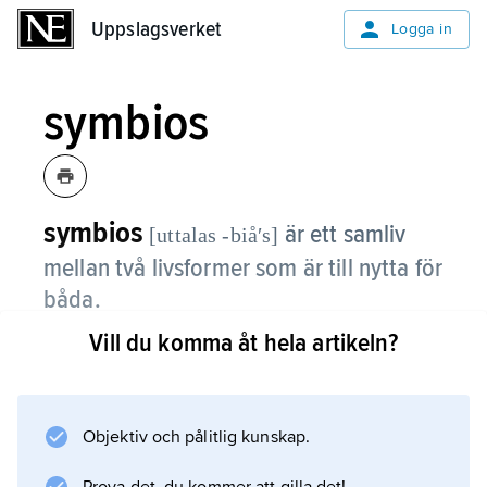
Uppslagsverket
Uppslagsverket
Logga in
symbios
symbios
är ett samliv
[uttalas -biåʹs]
mellan två livsformer som är till nytta för
båda.
Vill du komma åt hela artikeln?
Till exempel kan den ena producera näring
som den andra behöver och tvärtom. Kända
fall av symbios är
lavarna
Objektiv och pålitlig kunskap.
, som består av en alg och en svamp, och