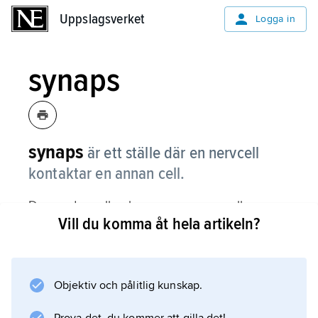
Uppslagsverket
Uppslagsverket
Logga in
synaps
synaps
är ett ställe där en nervcell
kontaktar en annan cell.
Den andra cellen kan vara en nervcell, en
Vill du komma åt hela artikeln?
muskelcell eller en körtelcell.
Objektiv och pålitlig kunskap.
Information om artikeln