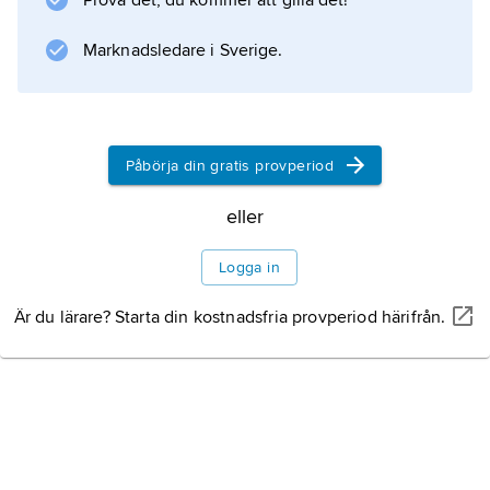
Prova det, du kommer att gilla det!
Marknadsledare i Sverige.
Påbörja din gratis provperiod
eller
Logga in
Är du lärare? Starta din kostnadsfria provperiod härifrån.