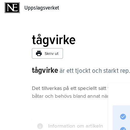
Uppslagsverket
Uppslagsverket
tågvirke
Skriv ut
tågvirke
är ett tjockt och starkt rep
Det tillverkas på ett speciellt sätt för att bl
båtar och behövs bland annat när båtarna l
Information om artikeln