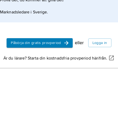
Prova det, du kommer att gilla det!
Marknadsledare i Sverige.
eller
Påbörja din gratis provperiod
Logga in
Är du lärare? Starta din kostnadsfria provperiod härifrån.