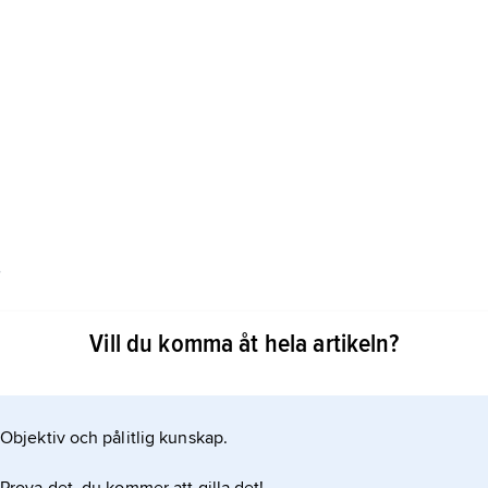
.
i extra starkt. Tågvirke har använts framför allt på
Vill du komma åt hela artikeln?
igger förtöjda i hamnen.
Objektiv och pålitlig kunskap.