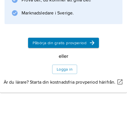
Prova det, du kommer att gilla det!
Information om artikeln
Marknadsledare i Sverige.
Påbörja din gratis provperiod
eller
Logga in
Är du lärare? Starta din kostnadsfria provperiod härifrån.