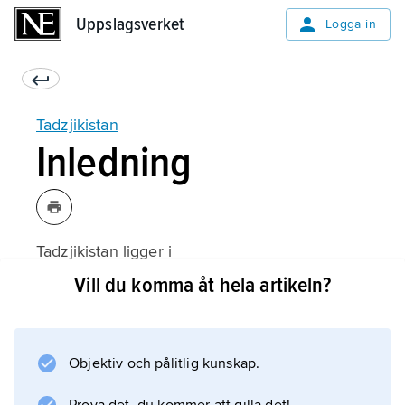
Uppslagsverket
Uppslagsverket
Logga in
Tadzjikistan
Inledning
Tadzjikistan ligger i
Centralasien
Vill du komma åt hela artikeln?
. Landets huvudstad heter
Dusjanbe
.
Objektiv och pålitlig kunskap.