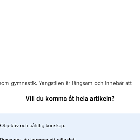
uan som gymnastik. Yangstilen är långsam och innebär att
kta. Samtidigt ska utövaren vara djupt koncentrerad och
Vill du komma åt hela artikeln?
ation i rörelse.
Objektiv och pålitlig kunskap.