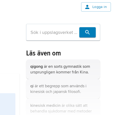
Logga in
Läs även om
qigong
är en sorts gymnastik som
ursprungligen kommer från Kina.
qi
är ett begrepp som används i
kinesisk och japansk filosofi.
kinesisk medicin
är olika sätt att
behandla sjukdomar med metoder