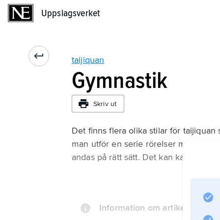
Uppslagsverket
Uppslagsverket
taijiquan
Gymnastik
Skriv ut
Det finns flera olika stilar för taijiq
man utför en serie rörelser mycket sa
andas på rätt sätt. Det kan kallas medit
Information om artikeln