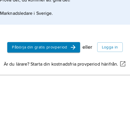
Prova det, du kommer att gilla det!
Marknadsledare i Sverige.
eller
Påbörja din gratis provperiod
Logga in
Är du lärare? Starta din kostnadsfria provperiod härifrån.