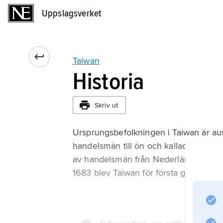
Uppslagsverket
Uppslagsverket
Taiwan
Historia
Skriv ut
Ursprungsbefolkningen i Taiwan är aus
handelsmän till ön och kallade den Il
av handelsmän från Nederländerna som i
1683 blev Taiwan för första gången en