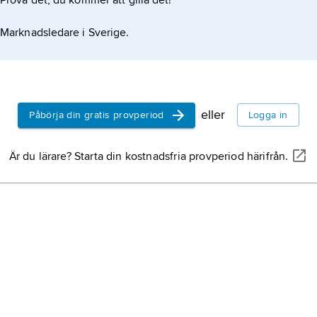
Prova det, du kommer att gilla det!
Marknadsledare i Sverige.
eller
Påbörja din gratis provperiod
Logga in
Är du lärare? Starta din kostnadsfria provperiod härifrån.