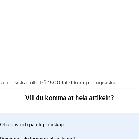
tronesiska folk. På 1500-talet kom portugisiska
ha Formosa (’den vackra ön’). De trängdes snart undan
Vill du komma åt hela artikeln?
 sin tur drevs ut av kineser i slutet av 1600-talet. År
 del
Objektiv och pålitlig kunskap.