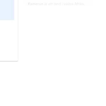
Kamerun
är ett land i västra Afrika.
Brunei
är ett land i sydöstra Asien.
Jemen,
eller
Yemen
, är ett land på
sydvästra spetsen av Arabiska
halvön.
Mauritius
är en ö och ett land i
Indiska oceanen.
Djibouti
är ett land i östra Afrika på
Afrikas horn.