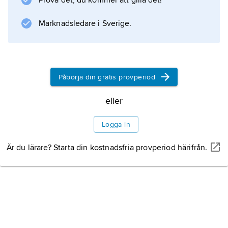
Prova det, du kommer att gilla det!
Marknadsledare i Sverige.
Information om artikeln
Påbörja din gratis provperiod
eller
Logga in
Är du lärare? Starta din kostnadsfria provperiod härifrån.