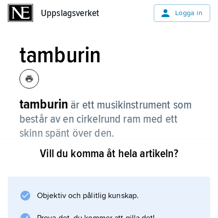
Uppslagsverket
Uppslagsverket
Logga in
tamburin
tamburin
är ett musikinstrument som
består av en cirkelrund ram med ett
skinn spänt över den.
Vill du komma åt hela artikeln?
I ramen sitter metallplattor som rasslar när
man skakar eller slår på tamburinen. Det finns
även tamburiner som inte är helt runda och
som saknar skinn.
Objektiv och pålitlig kunskap.