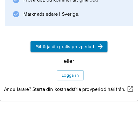
Prova det, du kommer att gilla det!
Marknadsledare i Sverige.
Påbörja din gratis provperiod
eller
Logga in
Är du lärare? Starta din kostnadsfria provperiod härifrån.