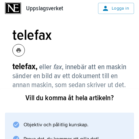
Uppslagsverket
Uppslagsverket
Logga in
telefax
telefax,
eller
fax
,
innebär att en maskin
sänder en bild av ett dokument till en
annan maskin, som sedan skriver ut det.
Vill du komma åt hela artikeln?
”Tele” betyder ”på långt avstånd”. ”Fax” är en
sammandragning av ”faksimil”, som betyder
”gör likadant”. Faxmeddelanden sänds över
telenätet. Många faxar fungerar ungefär som
Objektiv och pålitlig kunskap.
laserskrivare. Det finns maskiner som kan