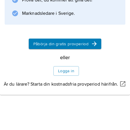
Prova det, du kommer att gilla det!
både sända och ta emot faxmeddelanden och
fungera som skrivare och kopiatorer. Nu när
Marknadsledare i Sverige.
e-post blivit vanligt har faxandet fått
Påbörja din gratis provperiod
Information om artikeln
eller
Logga in
Är du lärare? Starta din kostnadsfria provperiod härifrån.