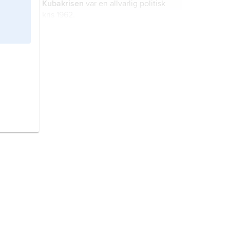
Kubakrisen
var en allvarlig politisk
kris 1962.
andra världskriget
var ett krig som
började 1939 och slutade 1945.
dansk–svenska krig
är ett
gemensamt namn på alla de krig
som utkämpades mellan Sverige och
Danmark.