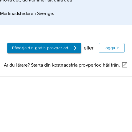
Prova det, du kommer att gilla det!
Marknadsledare i Sverige.
eller
Påbörja din gratis provperiod
Logga in
Är du lärare? Starta din kostnadsfria provperiod härifrån.