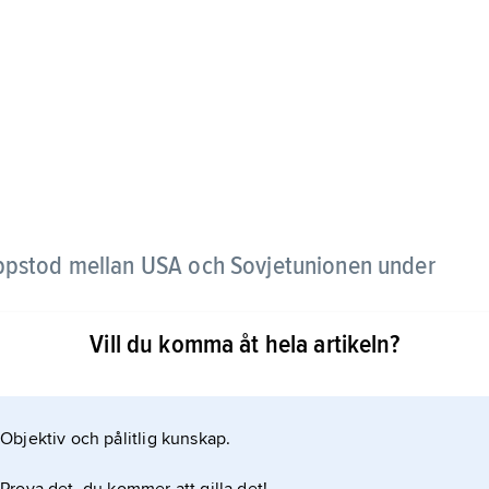
ppstod mellan USA och Sovjetunionen under
Vill du komma åt hela artikeln?
apen att de kunde orsaka fruktansvärd förödelse
dem slå ut motståndaren helt och hållet vid ett
räckligt mycket egna kärnvapen kvar för att kunna slå
Objektiv och pålitlig kunskap.