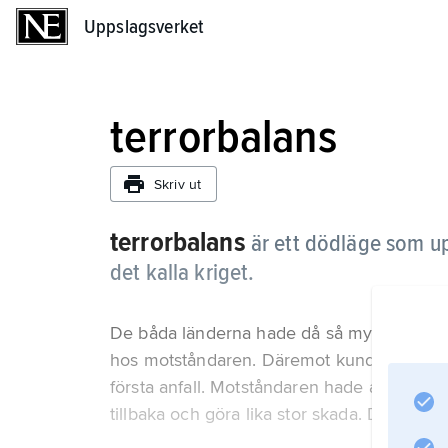
Uppslagsverket
Uppslagsverket
terrorbalans
Skriv ut
terrorbalans
är ett dödläge som u
det kalla kriget.
De båda länderna hade då så mycket kärnv
hos motståndaren. Däremot kunde ingen av 
första anfall. Motståndaren hade alltid till
tillbaka och göra lika stor skada. Den