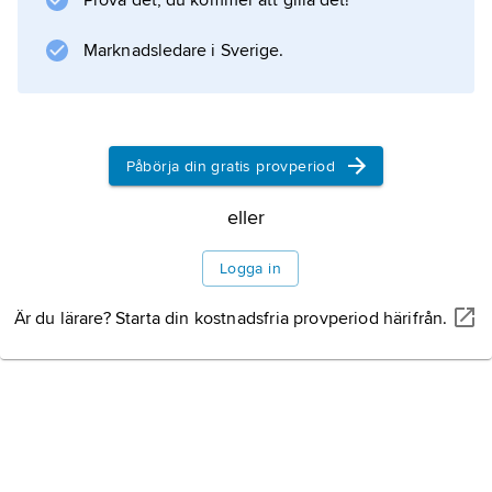
Prova det, du kommer att gilla det!
Marknadsledare i Sverige.
Påbörja din gratis provperiod
eller
Logga in
Är du lärare? Starta din kostnadsfria provperiod härifrån.