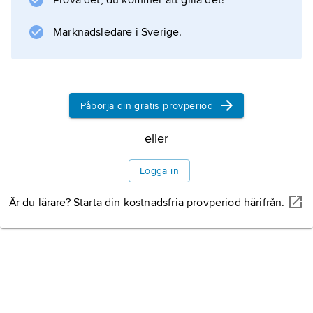
Prova det, du kommer att gilla det!
Marknadsledare i Sverige.
Information om artikeln
Påbörja din gratis provperiod
eller
Logga in
Är du lärare? Starta din kostnadsfria provperiod härifrån.