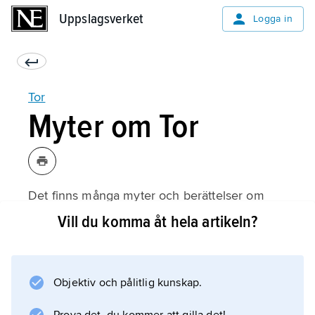
Uppslagsverket
Uppslagsverket
Logga in
Tor
Myter om Tor
Det finns många myter och berättelser om
Tor. De flesta handlar om hur han kämpar mot
Vill du komma åt hela artikeln?
jättarna. I en berättelse blir Mjölner stulen av
jätten Trym, som kräver att få gifta sig med
den vackra gudinnan Freja för att lämna
Objektiv och pålitlig kunskap.
tillbaka hammaren. Freja vägrar och Tor blir
tvungen att klä