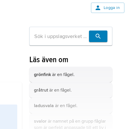
Logga in
Läs även om
grönfink
är en fågel.
gråtrut
är en fågel.
ladusvala
är en fågel.
svalor
är namnet på en grupp fåglar
som är perfekt anpassade till ett liv i