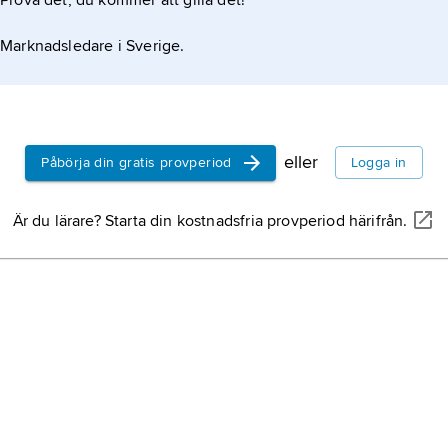
Prova det, du kommer att gilla det!
Marknadsledare i Sverige.
eller
Påbörja din gratis provperiod
Logga in
Är du lärare? Starta din kostnadsfria provperiod härifrån.