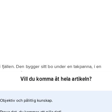
i fjällen. Den bygger sitt bo under en takpanna, i en
kar gärna många tillsammans, i en koloni.
Vill du komma åt hela artikeln?
Objektiv och pålitlig kunskap.