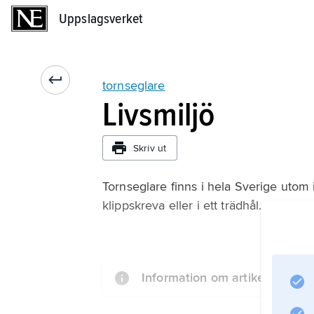
Uppslagsverket
Uppslagsverket
tornseglare
Livsmiljö
Skriv ut
Tornseglare finns i hela Sverige utom 
klippskreva eller i ett trädhål. De häc
Information om artikeln