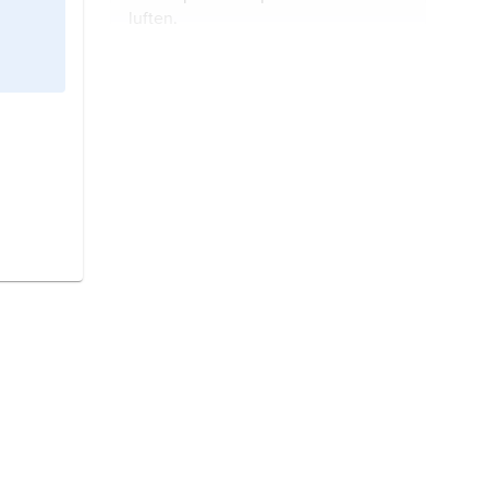
luften.
kungsfågel
är en fågel.
nötväcka
är en fågel.
sädesärla
är en fågel.
bofink
är en fågel.