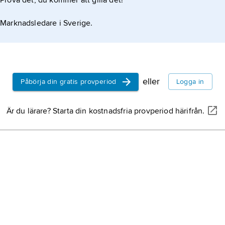
Prova det, du kommer att gilla det!
Marknadsledare i Sverige.
eller
Påbörja din gratis provperiod
Logga in
Är du lärare? Starta din kostnadsfria provperiod härifrån.