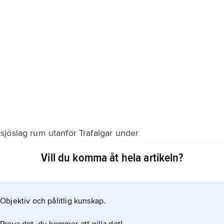
jöslag rum utanför Trafalgar under
Vill du komma åt hela artikeln?
 på ena sidan och franska och spanska skepp på den
 de Villeneuve ledde en förenad fransk och spansk flotta.
Objektiv och pålitlig kunskap.