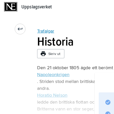
Uppslagsverket
Uppslagsverket
Trafalgar
Historia
Skriv ut
Den 21 oktober 1805 ägde ett berömt s
Napoleonkrigen
. Striden stod mellan brittiska fartyg
andra.
Horatio Nelson
ledde den brittiska flottan och Pierre
Britterna vann en stor seger,