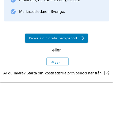
Prova det, du kommer att gilla det!
ledning av nazisterna.
Marknadsledare i Sverige.
Information om artikeln
Påbörja din gratis provperiod
eller
Logga in
Är du lärare? Starta din kostnadsfria provperiod härifrån.