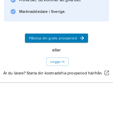
Prova det, du kommer att gilla det!
Marknadsledare i Sverige.
Påbörja din gratis provperiod
eller
Logga in
Är du lärare? Starta din kostnadsfria provperiod härifrån.