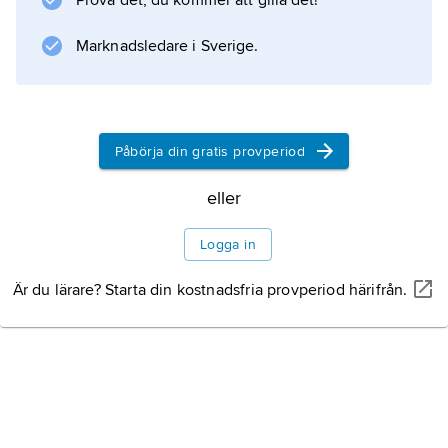
Prova det, du kommer att gilla det!
Marknadsledare i Sverige.
Påbörja din gratis provperiod
eller
Logga in
Är du lärare? Starta din kostnadsfria provperiod härifrån.