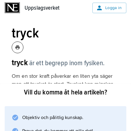
Uppslagsverket
Uppslagsverket
Logga in
tryck
tryck
är ett begrepp inom fysiken.
Om en stor kraft påverkar en liten yta säger
man att trycket är stort. Trycket kan minskas
Vill du komma åt hela artikeln?
genom att man gör kraften mindre eller ytan
större.
Objektiv och pålitlig kunskap.
Information om artikeln