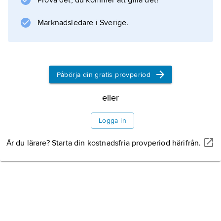
Prova det, du kommer att gilla det!
Information om artikeln
Marknadsledare i Sverige.
Påbörja din gratis provperiod
eller
Logga in
Är du lärare? Starta din kostnadsfria provperiod härifrån.