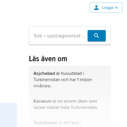
Logga in
Läs även om
Asjchabad
är huvudstad i
Turkmenistan och har 1 miljon
invånare.
Karakum
är en enorm öken som
täcker nästan hela Turkmenistan.
Tadzjikistan
är ett land i