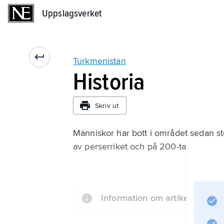
Uppslagsverket
Uppslagsverket
Turkmenistan
Historia
Skriv ut
Människor har bott i området sedan st
av perserriket och på 200-talet före Kr
Information om artikeln