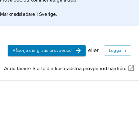
Prova det, du kommer att gilla det!
Marknadsledare i Sverige.
eller
Påbörja din gratis provperiod
Logga in
Är du lärare? Starta din kostnadsfria provperiod härifrån.