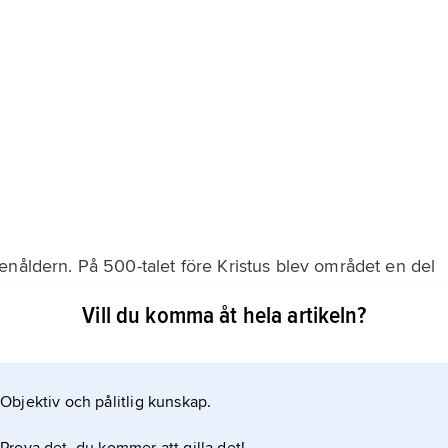
enåldern. På 500-talet före Kristus blev området en del
istus var det centrum i det stora partherriket.
Vill du komma åt hela artikeln?
Objektiv och pålitlig kunskap.