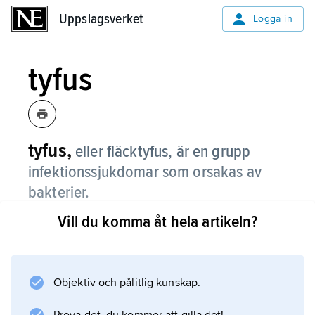
Uppslagsverket
Uppslagsverket
Logga in
tyfus
tyfus,
eller fläcktyfus,
är en grupp
infektionssjukdomar som orsakas av
bakterier.
Vill du komma åt hela artikeln?
Tyfus finns i många olika former och drabbar
bara människor.
Objektiv och pålitlig kunskap.