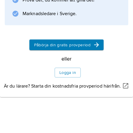
Information om artikeln
Prova det, du kommer att gilla det!
Marknadsledare i Sverige.
Påbörja din gratis provperiod
eller
Logga in
Är du lärare? Starta din kostnadsfria provperiod härifrån.