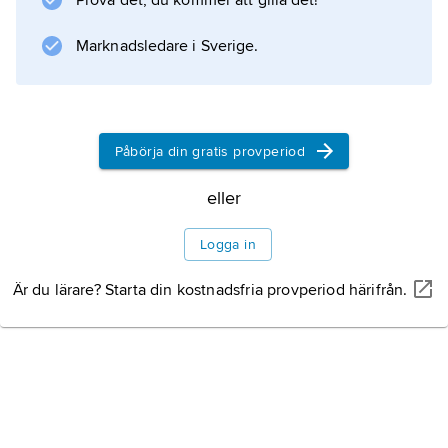
Prova det, du kommer att gilla det!
Marknadsledare i Sverige.
Information om artikeln
Påbörja din gratis provperiod
eller
Logga in
Är du lärare? Starta din kostnadsfria provperiod härifrån.