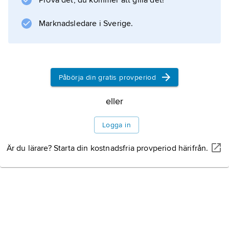
Prova det, du kommer att gilla det!
Marknadsledare i Sverige.
Information om artikeln
Påbörja din gratis provperiod
eller
Logga in
Är du lärare? Starta din kostnadsfria provperiod härifrån.