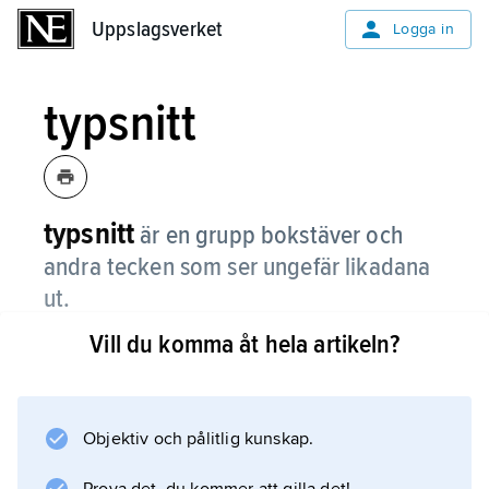
Uppslagsverket
Uppslagsverket
Logga in
typsnitt
typsnitt
är en grupp bokstäver och
andra tecken som ser ungefär likadana
ut.
Vill du komma åt hela artikeln?
Typsnitt kallas också
teckensnitt
. Typsnitt kan delas in i två huvudgrupper:
antikvor och linjärer.
Objektiv och pålitlig kunskap.