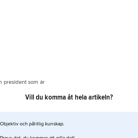
en president som är
Vill du komma åt hela artikeln?
 också ett parlament som beslutar om lagar. Ett stort
reserverade för kvinnor och en del av ledamöterna i
ka grupper, till exempel ungdomar
Objektiv och pålitlig kunskap.