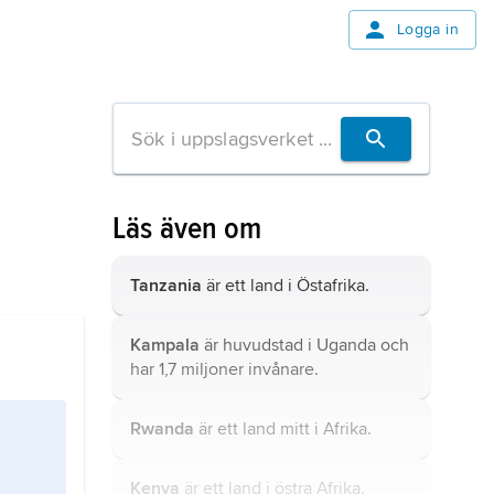
Logga in
Läs även om
Tanzania
är ett land i Östafrika.
Kampala
är huvudstad i Uganda och
har 1,7 miljoner invånare.
Rwanda
är ett land mitt i Afrika.
Kenya
är ett land i östra Afrika.