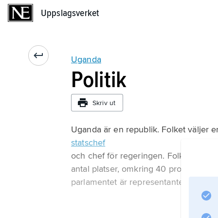
Uppslagsverket
Uppslagsverket
Uganda
Politik
Skriv ut
Uganda är en republik. Folket väljer 
statschef
och chef för regeringen. Folket väljer
antal platser, omkring 40 procent, är 
parlamentet är representanter för oli