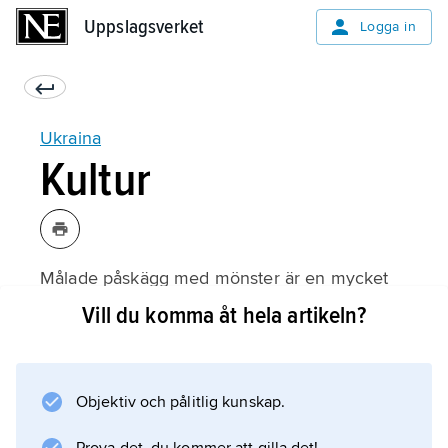
Uppslagsverket
Uppslagsverket
Logga in
Ukraina
Kultur
Målade påskägg med mönster är en mycket
gammal och berömd symbol för ukrainsk
Vill du komma åt hela artikeln?
kultur. Ukraina är också känt för sina
ikoner
och för sina ortodoxa kyrkobyggnader med
Objektiv och pålitlig kunskap.
gyllene kupoler, till exempel den
världsberömda Sofiakatedralen. Författaren