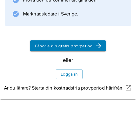
Prova det, du kommer att gilla det!
Nikolaj Gogol föddes i Ukraina och skrev
romaner om livet i Ukraina och om
Marknadsledare i Sverige.
kosackernas
Påbörja din gratis provperiod
Information om artikeln
eller
Logga in
Är du lärare? Starta din kostnadsfria provperiod härifrån.