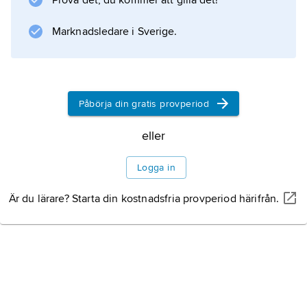
Prova det, du kommer att gilla det!
Marknadsledare i Sverige.
Påbörja din gratis provperiod
eller
Logga in
Är du lärare? Starta din kostnadsfria provperiod härifrån.