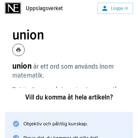
Uppslagsverket
Uppslagsverket
Logga in
union
union
är ett ord som används inom
matematik.
Det är ett namn på den mängd som uppstår
Vill du komma åt hela artikeln?
när man lägger ihop två eller flera mängder.
Objektiv och pålitlig kunskap.
Information om artikeln