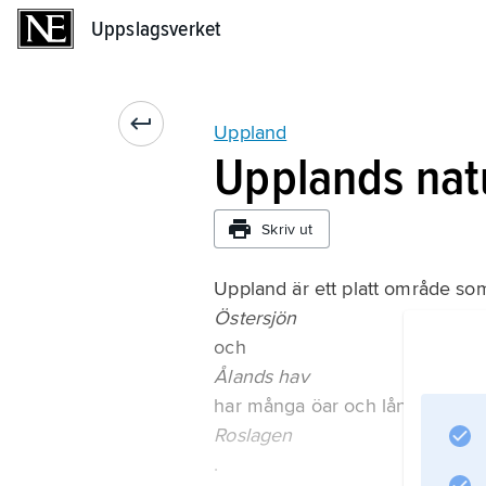
Uppslagsverket
Uppslagsverket
Uppland
Upplands nat
Skriv ut
Uppland är ett platt område som
Östersjön
och
Ålands hav
har många öar och långa vikar. 
Roslagen
.