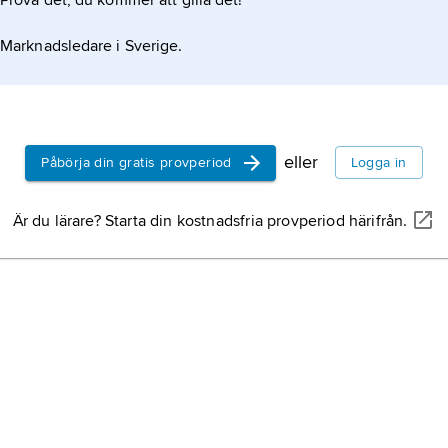
Prova det, du kommer att gilla det!
Marknadsledare i Sverige.
eller
Påbörja din gratis provperiod
Logga in
Är du lärare? Starta din kostnadsfria provperiod härifrån.