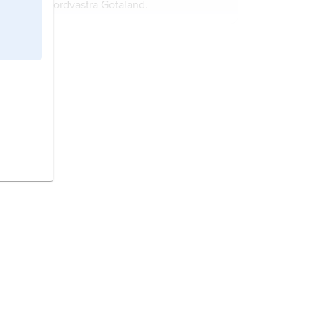
nordvästra Götaland.
Småland
är det största landskapet i
Götaland.
Närke
är ett litet landskap i det inre
av Svealand.
Östergötland
är ett landskap i
nordöstra Götaland, mellan sjön
Vättern och Östersjön.
Gästrikland
är ett litet landskap i
sydöstra Norrland.