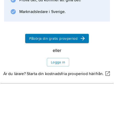
Prova det, du kommer att gilla det!
tvungna att överge
Marknadsledare i Sverige.
Information om artikeln
Påbörja din gratis provperiod
eller
Logga in
Är du lärare? Starta din kostnadsfria provperiod härifrån.