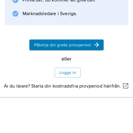
Prova det, du kommer att gilla det!
Marknadsledare i Sverige.
Information om artikeln
Påbörja din gratis provperiod
eller
Logga in
Är du lärare? Starta din kostnadsfria provperiod härifrån.