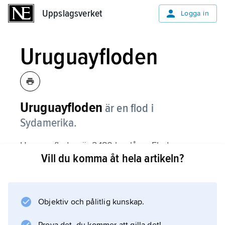
Uppslagsverket
Uppslagsverket
Logga in
Uruguayfloden
Uruguayfloden
är en flod i
Sydamerika.
Uruguayfloden är 2 180 km lång. Floden
Vill du komma åt hela artikeln?
uppstår i södra Brasilien och är sedan
Argentinas gränsflod mot Brasilien och
Uruguay, innan den mynnar i Río de la Plata i
Atlanten.
Objektiv och pålitlig kunskap.