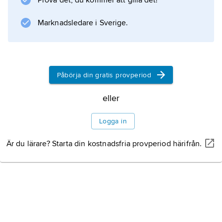
Prova det, du kommer att gilla det!
temperatur. Och tvärtom: en termos med hett
kaffe kommer så småningom att svalna.
Marknadsledare i Sverige.
Trycket påverkar
temperaturen
Påbörja din gratis provperiod
Värmepumpens delar
eller
Logga in
Är du lärare? Starta din kostnadsfria provperiod härifrån.
Information om artikeln