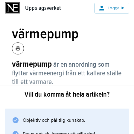
Uppslagsverket
Uppslagsverket
Logga in
värmepump
värmepump
är en anordning som
flyttar värmeenergi från ett kallare ställe
till ett varmare.
Vill du komma åt hela artikeln?
I vanliga fall utjämnas temperaturskillnader. En
kall läskflaska som man placerar i
rumstemperatur kommer att bli varmare
samtidigt som luftens temperatur runt flaskan
Objektiv och pålitlig kunskap.
sjunker. Till slut har flaskan och luften samma