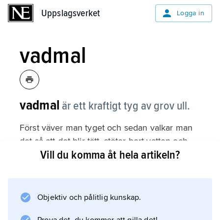
Uppslagsverket
Uppslagsverket
Logga in
vadmal
vadmal
är ett kraftigt tyg av grov ull.
Först väver man tyget och sedan valkar man
det så att det blir tätt, stöter bort vatten och
Vill du komma åt hela artikeln?
håller länge. Valkning innebär att man blöter
tyget i ljummet vatten och såpa och sedan kör
det i tunga valsar. Förr använde man jäst urin i
vattnet.
Objektiv och pålitlig kunskap.