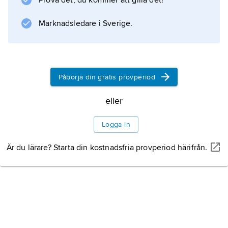
Prova det, du kommer att gilla det!
Marknadsledare i Sverige.
Information om artikeln
Påbörja din gratis provperiod
eller
Logga in
Är du lärare? Starta din kostnadsfria provperiod härifrån.