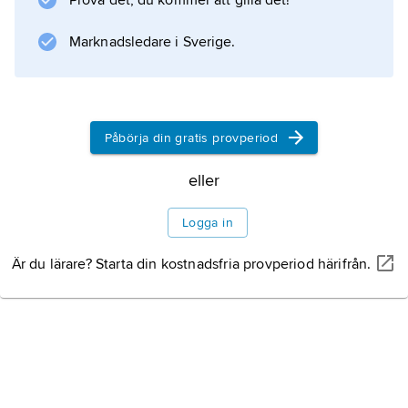
Prova det, du kommer att gilla det!
Befolkning
Marknadsledare i Sverige.
Politik
Kultur
Påbörja din gratis provperiod
eller
Historia
Logga in
Är du lärare? Starta din kostnadsfria provperiod härifrån.
Information om artikeln