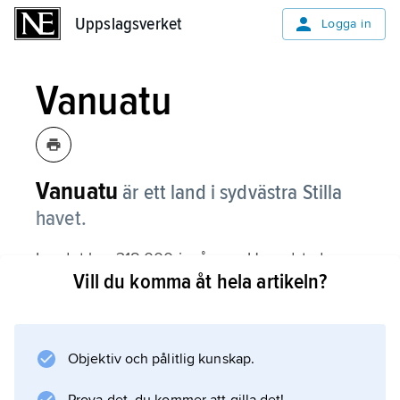
Uppslagsverket
Uppslagsverket
Logga in
Vanuatu
Vanuatu
är ett land i sydvästra Stilla
havet.
Landet har 318 000 invånare. Huvudstaden
Vill du komma åt hela artikeln?
heter Port Vila och ligger på ön Efaté (se
Landsfakta).
Inledning
Objektiv och pålitlig kunskap.