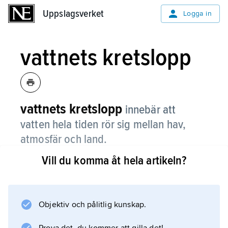
Uppslagsverket
Uppslagsverket
Logga in
vattnets kretslopp
vattnets kretslopp
innebär att
vatten hela tiden rör sig mellan hav,
atmosfär och land.
Vill du komma åt hela artikeln?
Man kan säga att vattnets kretslopp börjar i
havet och det är solens energi som får vattnet
att röra sig. När solen värmer havsytan
avdunstar vatten och bildar vattenånga.
Objektiv och pålitlig kunskap.
Vattenångan stiger uppåt och blir till moln