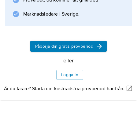
Prova det, du kommer att gilla det!
som följer med vindarna in mot land. Ur
molnen faller regn, snö eller hagel.
Marknadsledare i Sverige.
Information om artikeln
Påbörja din gratis provperiod
eller
Logga in
Är du lärare? Starta din kostnadsfria provperiod härifrån.