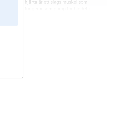
hjärta
är ett slags muskel som
fungerar som pump för blodet i
kroppen.
blodkärl
kallas de rör som blodet
flyter i.
kranskärlsoperation
är en operation
i hjärtat där läkaren leder blodet
förbi tilltäppta eller trånga
kransartärer (kranskärl).
aorta,
eller
stora kroppspulsådern
, är
kroppens största blodkärl.