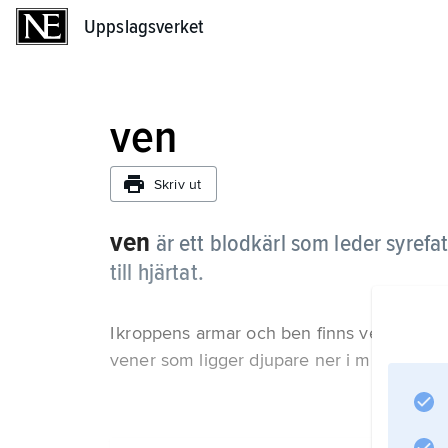
Uppslagsverket
Uppslagsverket
ven
Skriv ut
ven
är ett blodkärl som leder syrefat
till hjärtat.
I kroppens armar och ben finns vener som l
vener som ligger djupare ner i musklerna.